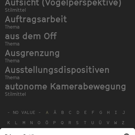
Aufsicht (Vogelperspektive)
Stilmittel
Auftragsarbeit
Thema
aus dem Off
Thema
Ausgrenzung
Thema
Ausstellungsdispositiven
Thema
autonome Kamerabewegung
Stilmittel
- NO VALUE -
A
Ä
B
C
D
E
F
G
H
I
J
K
L
M
N
O
Ö
P
Q
R
S
T
U
Ü
V
W
Z