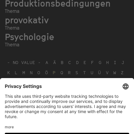
Produktionsbedingungen
Thema
provokativ
Thema
Psychologie
Thema
- NO VALUE -
A
Ä
B
C
D
E
F
G
H
I
J
K
L
M
N
O
Ö
P
Q
R
S
T
U
Ü
V
W
Z
Footer
LEGAL NOTICE
PRIVACY
menu
IMAI PLAY CONDITIONS OF USE