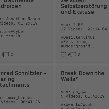
r träumende
zwischen
droiden
Selbstzerstörung
und Ekstase
n: Jonathan Rösen
Videos, 01:25:19
von: ILRP
12 Videos, 02:14:04
uture
#Cyber
lektronik
#Delittantimus
#Zerstörung
#Underground
...
1
0
0
0
nrad Schnitzler -
Break Down the
aring
Walls*
ttachments
von: an_gwo
5 Videos, 01:41:29
n: imai_Linnea
 Videos, 08:41:26
#abwärts
#punk
#subcultures
...