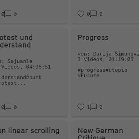
0
0
0
0
otest und
Progress
derstand
von: Darija Šimunov
3 Videos, 01:19:03
n: Sajuanle
 Videos, 04:36:51
#progress
#utopia
#Future
iderstand
#punk
rotest
...
0
0
1
0
n linear scrolling
New German
Critique