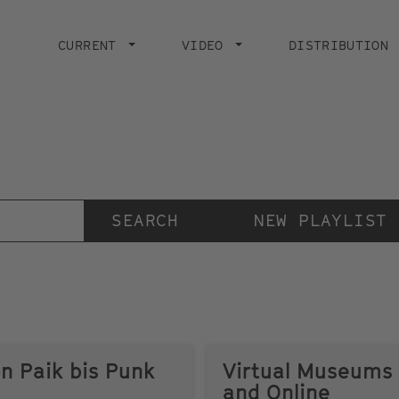
Main
navigation
CURRENT
VIDEO
DISTRIBUTION
Der Videokunstkanal
der Stiftung IMAI
NEW PLAYLIST
n Paik bis Punk
Virtual Museums
and Online