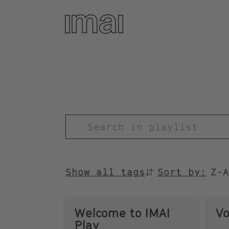
Skip
to
main
content
TITEL
Show all tags
Sort by:
SORTIEREN
NACH
Welcome to IMAI
Vo
Play