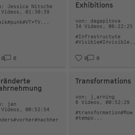
Exhibitions
n: Jessica Nitsche
 Videos, 01:30:39
von: dagapitova
aik
#punk
#VT≠TV
...
34 Videos, 06:22:25
#Infrastructute
#Visible
#Invisible
.
0
0
0
0
ränderte
Transformations
ahrnehmung
von: j_arning
6 Videos, 00:52:29
n: jan
 Videos, 00:52:54
#transformation
#flow
#tempo
...
nders
#vorher
#nachher
.