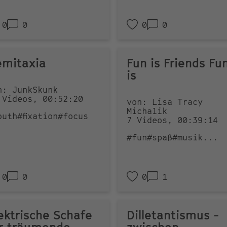
0
0
0
0
mitaxia
Fun is Friends Fu
is
n: JunkSkunk
 Videos, 00:52:20
von: Lisa Tracy
Michalik
outh
#fixation
#focus
7 Videos, 00:39:14
#fun
#spaß
#musik
...
0
0
0
1
ektrische Schafe
Dilletantismus -