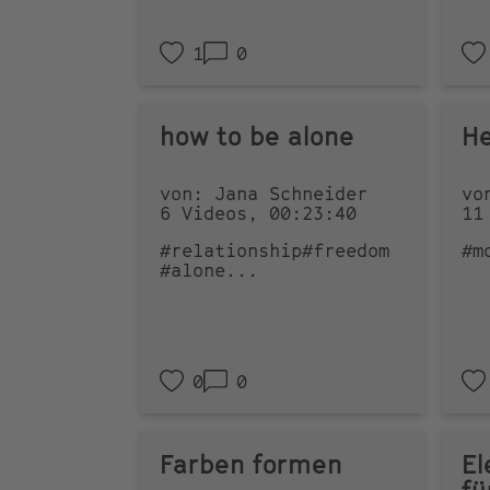
1
0
how to be alone
He
von: Jana Schneider
vo
6 Videos, 00:23:40
11
#relationship
#freedom
#m
#alone
...
0
0
Farben formen
El