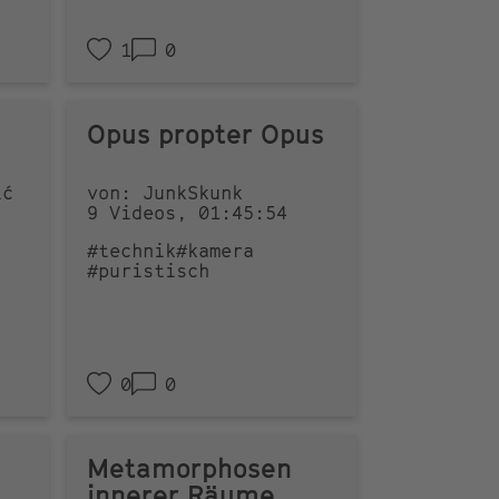
1
0
Opus propter Opus
ić
von: JunkSkunk
9 Videos, 01:45:54
#technik
#kamera
#puristisch
0
0
Metamorphosen
innerer Räume