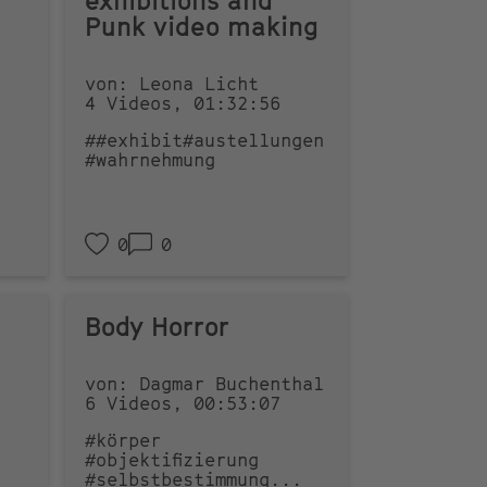
exhibitions and
Punk video making
von: Leona Licht
4 Videos, 01:32:56
##exhibit
#austellungen
#wahrnehmung
0
0
Body Horror
von: Dagmar Buchenthal
6 Videos, 00:53:07
#körper
#objektifizierung
#selbstbestimmung
...