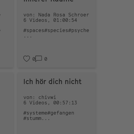
e
von: Nada Rosa Schroer
6 Videos, 01:00:54
e
#spaces
#species
#psyche
...
0
0
Ich hör dich nicht
von: chivwi
6 Videos, 00:57:13
#systeme
#gefangen
#stumm
...