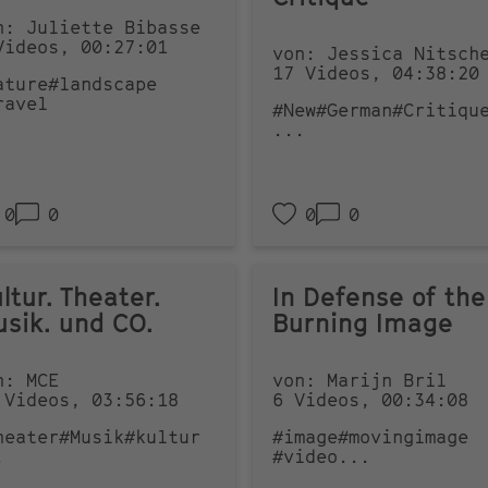
n: Juliette Bibasse
Videos, 00:27:01
von: Jessica Nitsch
17 Videos, 04:38:20
ature
#landscape
ravel
#New
#German
#Critiqu
...
0
0
0
0
ltur. Theater.
In Defense of the
sik. und CO.
Burning Image
n: MCE
von: Marijn Bril
 Videos, 03:56:18
6 Videos, 00:34:08
heater
#Musik
#kultur
#image
#movingimage
.
#video
...