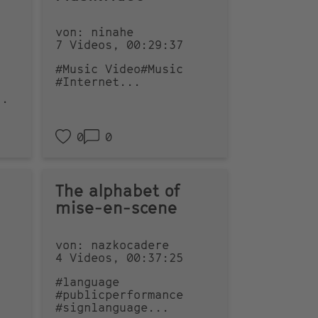
von: ninahe
7 Videos, 00:29:37
#Music Video
#Music
#Internet
...
..
0
0
The alphabet of
mise-en-scene
von: nazkocadere
4 Videos, 00:37:25
#language
#publicperformance
#signlanguage
...