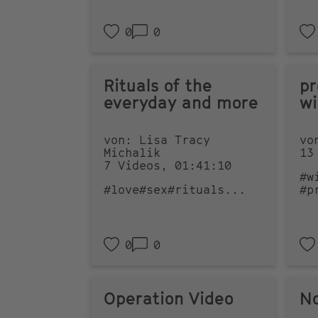
0
0
Rituals of the
pr
everyday and more
wi
von: Lisa Tracy
vo
Michalik
13
7 Videos, 01:41:10
#w
#love
#sex
#rituals
...
#p
0
0
Operation Video
No