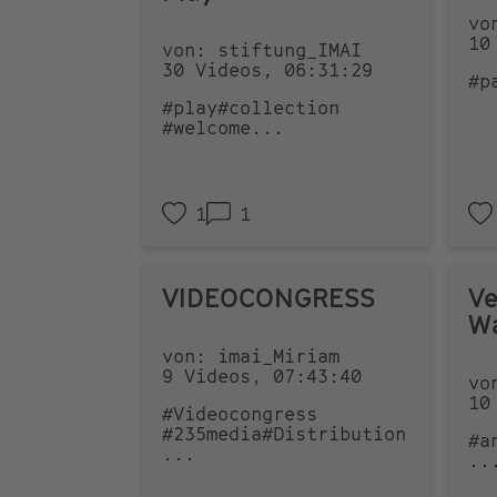
vo
10
von: stiftung_IMAI
30 Videos, 06:31:29
#p
#play
#collection
#welcome
...
1
1
VIDEOCONGRESS
Ve
W
von: imai_Miriam
9 Videos, 07:43:40
vo
10
#Videocongress
#235media
#Distribution
#a
...
..