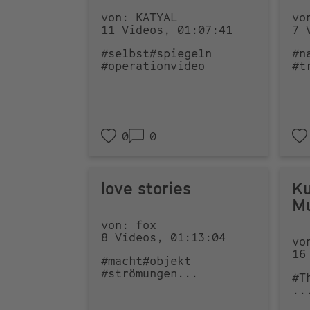
von: KATYAL
vo
11 Videos, 01:07:41
7 
#selbst
#spiegeln
#n
#operationvideo
#t
0
0
love stories
Ku
Mu
von: fox
8 Videos, 01:13:04
vo
16
#macht
#objekt
#strömungen
...
#T
..