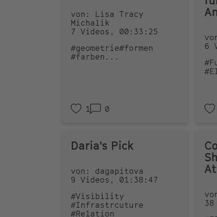
fü
An
von: Lisa Tracy
Michalik
7 Videos, 00:33:25
vo
6 
#geometrie
#formen
#farben
...
#F
#E
1
0
Daria's Pick
Co
Sh
A
von: dagapitova
9 Videos, 01:38:47
vo
#Visibility
38
#Infrastrcuture
#Relation