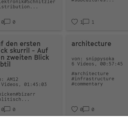
lektronik
#Schnitzler
istribution
...
0
0
1
1
f den ersten
architecture
ick skurril - Auf
n zweiten Blick
von: snippysoka
btil
6 Videos, 00:57:45
#architecture
#infrastructure
n: AM12
#commentary
 Videos, 01:45:03
hicken
#bizarr
olitisch
...
0
0
0
0