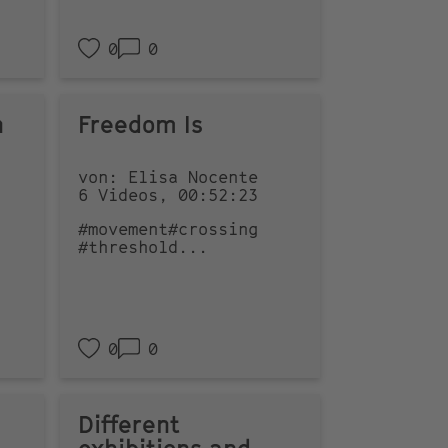
0
0
n
Freedom Is
von: Elisa Nocente
6 Videos, 00:52:23
#movement
#crossing
#threshold
...
0
0
Different