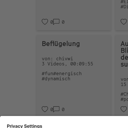
#E
#D
0
0
Beflügelung
Au
Bl
de
von: chivwi
su
3 Videos, 00:09:55
#fun
#energisch
#dynamisch
vo
15
#C
#p
0
0