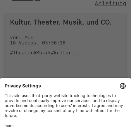
Anleitung
NACH
Kultur. Theater. Musik. und CO.
von: MCE
16 Videos, 03:56:18
#Theater
#Musik
#kultur
...
0
0
Footer
LEGAL NOTICE
PRIVACY
menu
IMAI PLAY CONDITIONS OF USE