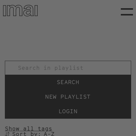
Skip
to
main
content
TITEL
NEW PLAYLIST
LOGIN
Show all tags
Sort by:
SORTIEREN