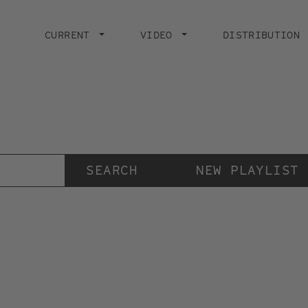
Main
navigation
CURRENT
VIDEO
DISTRIBUTION
Der Videokunstkanal
der Stiftung IMAI
NEW PLAYLIST