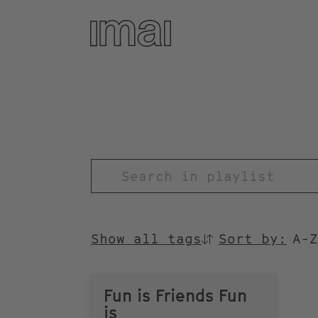
Skip
to
main
content
TITEL
Show all tags
Sort by:
SORTIEREN
NACH
Fun is Friends Fun
is