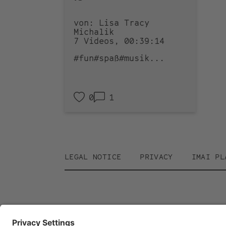
von: Lisa Tracy
Michalik
7 Videos, 00:39:14
#fun
#spaß
#musik
...
0
1
Footer
LEGAL NOTICE
PRIVACY
IMAI PL
menu