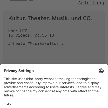
Anleitung
NACH
Kultur. Theater. Musik. und CO.
von: MCE
16 Videos, 03:56:18
#Theater
#Musik
#kultur
...
0
0
Footer
LEGAL NOTICE
PRIVACY
menu
IMAI PLAY CONDITIONS OF USE