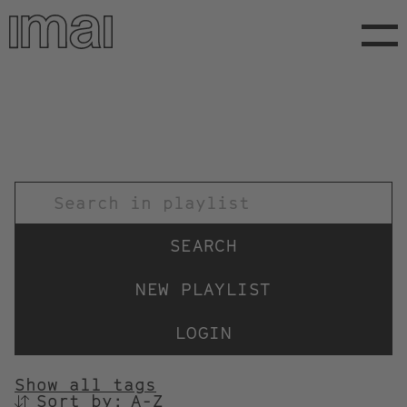
Skip
to
main
content
TITEL
NEW PLAYLIST
LOGIN
Show all tags
Sort by:
SORTIEREN