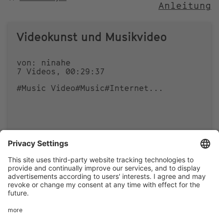
Anleitung
NACH
Videokunst und Musikvideo
von: ninahe
7 Videos, 00:29:37
#Music Video
#Music
#Internet
...
0
0
Footer
LEGAL NOTICE
PRIVACY
menu
IMAI PLAY CONDITIONS OF USE