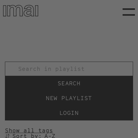
Skip
to
main
content
TITEL
NEW PLAYLIST
LOGIN
Show all tags
Sort by:
SORTIEREN