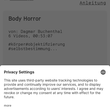
Anleitung
NACH
Body Horror
von: Dagmar Buchenthal
6 Videos, 00:53:07
#körper
#objektifizierung
#selbstbestimmung
...
0
0
Footer
LEGAL NOTICE
PRIVACY
menu
IMAI PLAY CONDITIONS OF USE