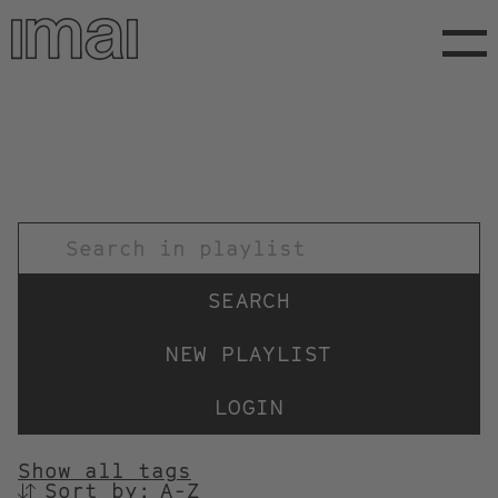
Skip
to
main
content
TITEL
NEW PLAYLIST
LOGIN
Show all tags
Sort by:
SORTIEREN