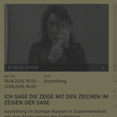
© VALIE EXPORT
i
DATUM
TYP
D
16.04.2026, 18:00 -
Ausstellung
16
07.06.2026, 18:00
K
ICH SAGE DIE ZEIGE MIT DEN ZEICHEN IM
F
ZEIGEN DER SAGE
Or
Ausstellung im Storage Museum in Zusammenarbeit
mit dem Stadtverband der Gehörlosen