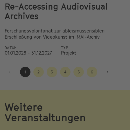
Re-Accessing Audiovisual
A
Archives
Fo
ei
Forschungsvolontariat zur ableismussensiblen
au
Erschließung von Videokunst im IMAI-Archiv
D
DATUM
TYP
01
01.01.2026 - 31.12.2027
Projekt
1
2
3
4
5
6
Weitere
Veranstaltungen