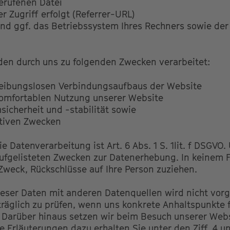
rufenen Datei
r Zugriff erfolgt (Referrer-URL)
nd ggf. das Betriebssystem Ihres Rechners sowie der
en durch uns zu folgenden Zwecken verarbeitet:
reibungslosen Verbindungsaufbaus der Website
komfortablen Nutzung unserer Website
icherheit und -stabilität sowie
ativen Zwecken
e Datenverarbeitung ist Art. 6 Abs. 1 S. 1lit. f DSGVO
aufgelisteten Zwecken zur Datenerhebung. In keinem F
weck, Rückschlüsse auf Ihre Person zuziehen.
ser Daten mit anderen Datenquellen wird nicht vor
träglich zu prüfen, wenn uns konkrete Anhaltspunkte 
Darüber hinaus setzen wir beim Besuch unserer Webs
 Erläuterungen dazu erhalten Sie unter den Ziff. 4 u