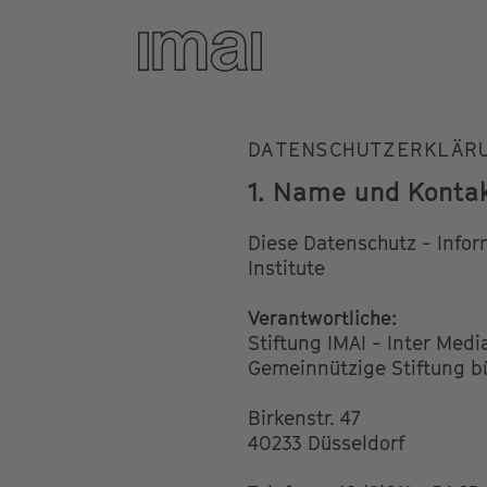
Privacy
Direkt
zum
Inhalt
DATENSCHUTZERKLÄR
1. Name und Kontak
Diese Datenschutz - Inform
Institute
Verantwortliche:
Stiftung IMAI - Inter Media
Gemeinnützige Stiftung b
Birkenstr. 47
40233 Düsseldorf