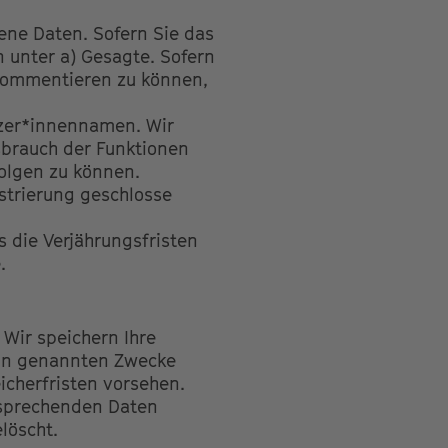
ene Daten. Sofern Sie das
 unter a) Gesagte. Sofern
d kommentieren zu können,
tzer*innennamen. Wir
sbrauch der Funktionen
olgen zu können.
istrierung geschlosse
s die Verjährungsfristen
.
Wir speichern Ihre
rin genannten Zwecke
icherfristen vorsehen.
ntsprechenden Daten
löscht.