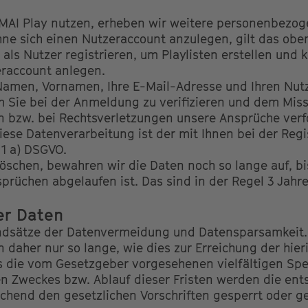
MAI Play nutzen, erheben wir weitere personenbezog
ne sich einen Nutzeraccount anzulegen, gilt das oben
y als Nutzer registrieren, um Playlisten erstellen un
raccount anlegen.
 Namen, Vornamen, Ihre E-Mail-Adresse und Ihren Nu
m Sie bei der Anmeldung zu verifizieren und dem Mis
n bzw. bei Rechtsverletzungen unsere Ansprüche verf
iese Datenverarbeitung ist der mit Ihnen bei der Reg
 1 a) DSGVO.
löschen, bewahren wir die Daten noch so lange auf, bi
prüchen abgelaufen ist. Das sind in der Regel 3 Jahre
er Daten
undsätze der Datenvermeidung und Datensparsamkeit. 
daher nur so lange, wie dies zur Erreichung der hie
 es die vom Gesetzgeber vorgesehenen vielfältigen Spe
gen Zweckes bzw. Ablauf dieser Fristen werden die e
hend den gesetzlichen Vorschriften gesperrt oder ge