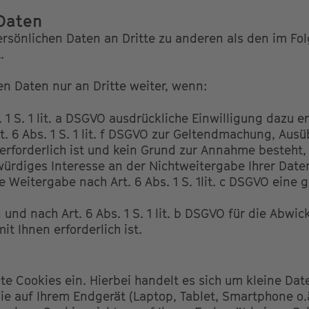
Daten
ersönlichen Daten an Dritte zu anderen als den im F
.
en Daten nur an Dritte weiter, wenn:
. 1 S. 1 lit. a DSGVO ausdrückliche Einwilligung dazu er
t. 6 Abs. 1 S. 1 lit. f DSGVO zur Geltendmachung, Aus
rforderlich ist und kein Grund zur Annahme besteht, 
rdiges Interesse an der Nichtweitergabe Ihrer Date
ie Weitergabe nach Art. 6 Abs. 1 S. 1lit. c DSGVO eine 
g und nach Art. 6 Abs. 1 S. 1 lit. b DSGVO für die Abwi
it Ihnen erforderlich ist.
te Cookies ein. Hierbei handelt es sich um kleine Date
die auf Ihrem Endgerät (Laptop, Tablet, Smartphone o.