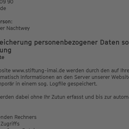
 09 90
.de
rson:
iner Nachtwey
peicherung personenbezogener Daten so
dung
te
site www.stiftung-imai.de werden durch den auf Ihr
tisch Informationen an den Server unserer Websit
orär in einem sog. Logfile gespeichert.
rden dabei ohne Ihr Zutun erfasst und bis zur autom
enden Rechners
Zugriffs