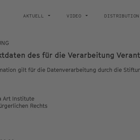
Main
navigation
AKTUELL
VIDEO
DISTRIBUTION
UNG
tdaten des für die Verarbeitung Verant
ation gilt für die Datenverarbeitung durch die Stiftu
 Art Institute
ürgerlichen Rechts