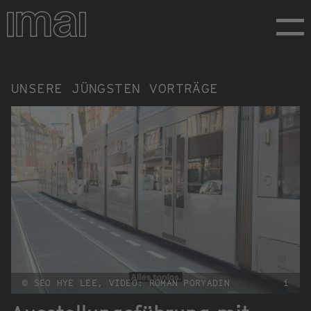
Direkt
zum
Inhalt
Vorträge
UNSERE JÜNGSTEN VORTRÄGE
© SEO HYE LEE, VIDEO: ROMAN PORYADIN
i