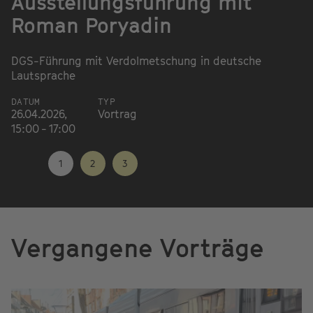
Ausstellungsführung mit
S
Roman Poryadin
R
DGS-Führung mit Verdolmetschung in deutsche
Lautsprache
Kü
Ü
DATUM
TYP
26.04.2026,
Vortrag
D
15:00 - 17:00
16
19
1
2
3
Vergangene Vorträge