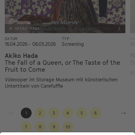
© AKIKO HADA
i
DATUM
TYP
D
16.04.2026 - 06.05.2026
Screening
16
Akiko Hada
F
The Fall of a Queen, or The Taste of the
D
Fruit to Come
Kl
Videooper im Storage Museum mit künstlerischen
Untertiteln von Carefuffle
1
2
3
4
5
6
7
8
9
10