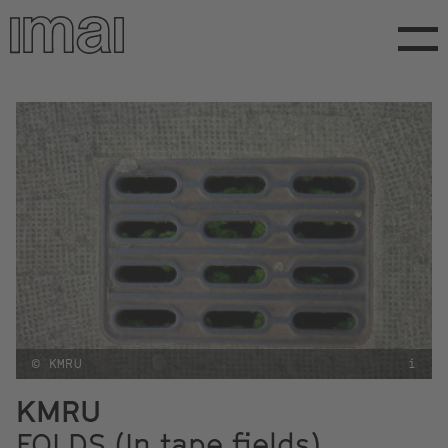
Direkt
zum
Inhalt
© KMRU
i
KMRU
FOLDS (In tape fields)