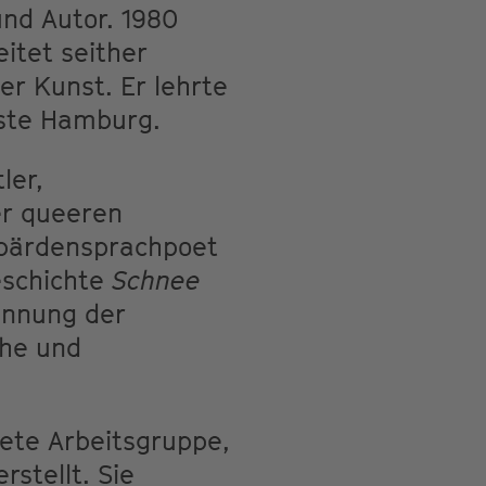
und Autor. 1980
itet seither
er Kunst. Er lehrte
nste Hamburg.
ler,
er queeren
ebärdensprachpoet
eschichte
Schnee
kennung der
che und
tete Arbeitsgruppe,
rstellt. Sie