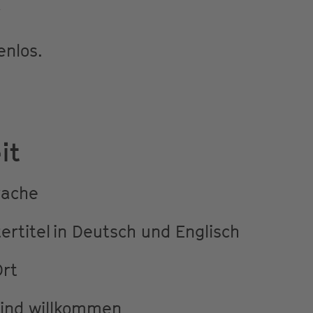
r
enlos.
it
rache
ertitel in Deutsch und Englisch
Ort
sind willkommen