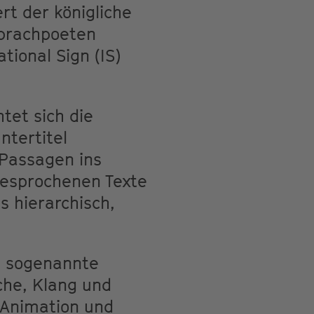
rt der königliche
sprachpoeten
tional Sign (IS)
tet sich die
ntertitel
Passagen ins
gesprochenen Texte
 hierarchisch,
l, sogenannte
che, Klang und
, Animation und