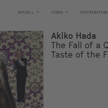
Main
navigation
AKTUELL
VIDEO
DISTRIBUTION
Akiko Hada
The Fall of a 
Taste of the 