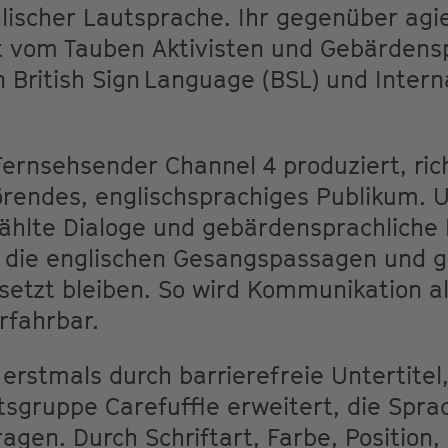
glischer Lautsprache. Ihr gegenüber agie
lt vom Tauben Aktivisten und Gebärden
n British Sign Language (BSL) und Interna
Fernsehsender Channel 4 produziert, rich
rendes, englischsprachiges Publikum. U
hlte Dialoge und gebärdensprachliche 
 die englischen Gesangspassagen und 
etzt bleiben. So wird Kommunikation als
erfahrbar.
 erstmals durch barrierefreie Untertite
tsgruppe Carefuffle erweitert, die Spra
ragen. Durch Schriftart, Farbe, Position