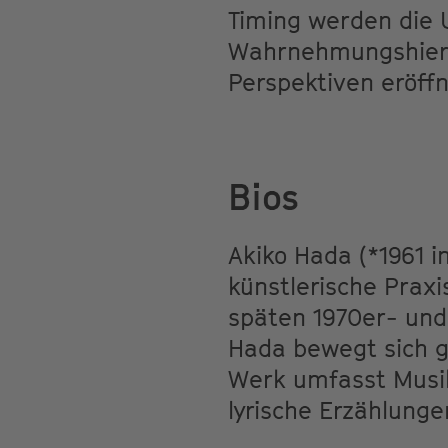
Timing werden die U
Wahrnehmungshierar
Perspektiven eröffn
Bios
Akiko Hada (*1961 i
künstlerische Praxi
späten 1970er- und
Hada bewegt sich g
Werk umfasst Musi
lyrische Erzählung