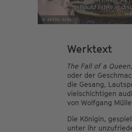
© AKIKO HADA
Werktext
The Fall of a Queen
oder der Geschmack
die Gesang, Lautsp
vielschichtigen aud
von Wolfgang Mülle
Die Königin, gespie
unter ihr unzufried