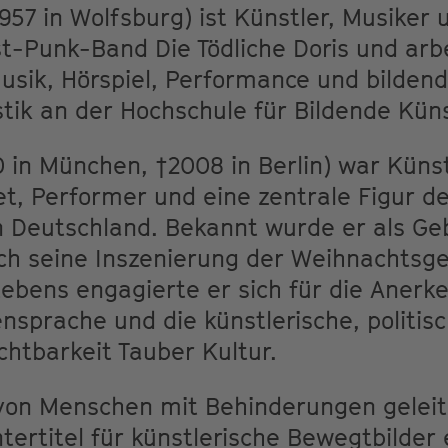
957 in Wolfsburg) ist Künstler, Musiker 
t-Punk-Band Die Tödliche Doris und arbe
 Musik, Hörspiel, Performance und bildend
stik an der Hochschule für Bildende Kü
 in München, †2008 in Berlin) war Künst
, Performer und eine zentrale Figur d
 Deutschland. Bekannt wurde er als G
ch seine Inszenierung der Weihnachtsg
 Lebens engagierte er sich für die Aner
sprache und die künstlerische, politis
ichtbarkeit Tauber Kultur.
e von Menschen mit Behinderungen gelei
tertitel für künstlerische Bewegtbilder e