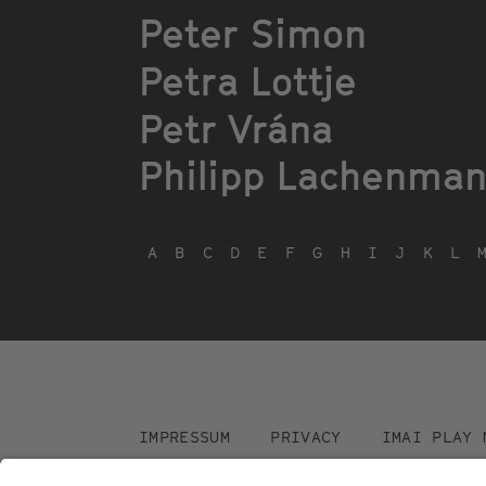
Peter Simon
Petra Lottje
Petr Vrána
Philipp Lachenma
A
B
C
D
E
F
G
H
I
J
K
L
Footer
IMPRESSUM
PRIVACY
IMAI PLAY 
menu