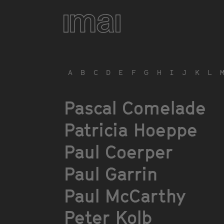
Direkt
zum
Inhalt
A
B
C
D
E
F
G
H
I
J
K
L
Pascal Comelade
Patricia Hoeppe
Paul Coerper
Paul Garrin
Paul McCarthy
Peter Kolb