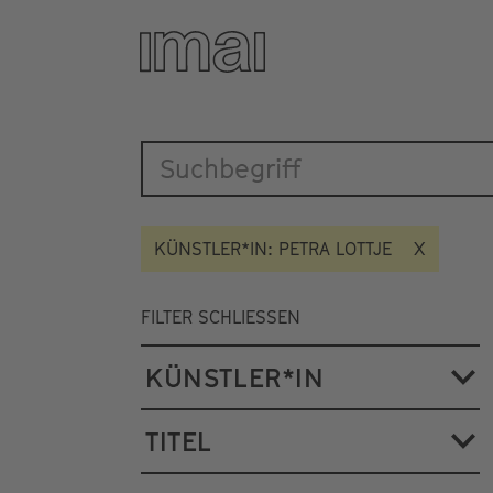
Katalog
Direkt
zum
Inhalt
KÜNSTLER*IN: PETRA LOTTJE
FILTER SCHLIESSEN
KÜNSTLER*IN
TITEL