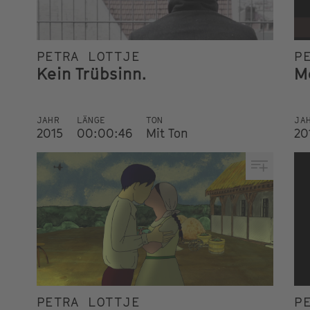
PETRA LOTTJE
P
Kein Trübsinn.
M
JAHR
LÄNGE
TON
JA
2015
00:00:46
Mit Ton
20
PETRA LOTTJE
P