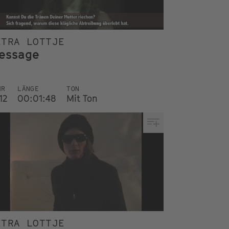
ETRA LOTTJE
essage
HR
LÄNGE
TON
12
00:01:48
Mit Ton
ETRA LOTTJE