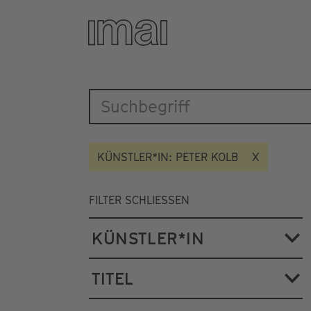
Katalog
Direkt
zum
Inhalt
KÜNSTLER*IN: PETER KOLB
FILTER SCHLIESSEN
KÜNSTLER*IN
TITEL