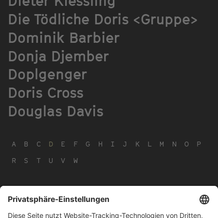
Dieter Kiessling
Die Tödliche Doris <Gruppe>
Dominik Barbier
Donja Djember
Doplgenger
Doris Cross
Douglas Davis
A
B
C
D
E
F
G
H
I
J
K
L
M
N
O
P
R
S
T
U
V
W