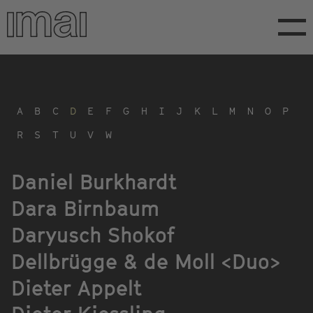
Direkt
zum
Inhalt
A
B
C
D
E
F
G
H
I
J
K
L
M
N
O
P
R
S
T
U
V
W
Daniel Burkhardt
Dara Birnbaum
Daryusch Shokof
Dellbrügge & de Moll <Duo>
Dieter Appelt