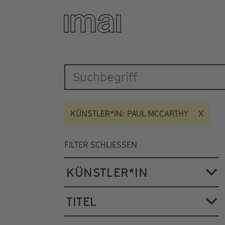
Katalog
Direkt
zum
Inhalt
KÜNSTLER*IN: PAUL MCCARTHY
FILTER SCHLIESSEN
KÜNSTLER*IN
TITEL