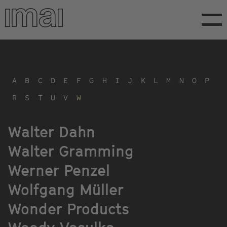
Direkt
zum
Inhalt
A
B
C
D
E
F
G
H
I
J
K
L
M
N
O
P
R
S
T
U
V
W
Walter Dahn
Walter Gramming
Werner Penzel
Wolfgang Müller
Wonder Products