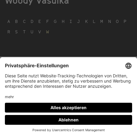
Woody Vasulka
A
B
C
D
E
F
G
H
I
J
K
L
M
N
O
P
R
S
T
U
V
W
Footer
IMPRESSUM
PRIVACY
menu
IMAI PLAY NUTZUNGSBEDINGUNGEN
Social
FACEBOOK
INSTAGRAM
Media