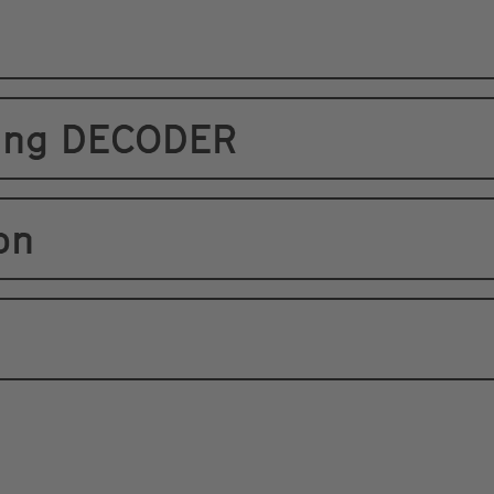
ning DECODER
on