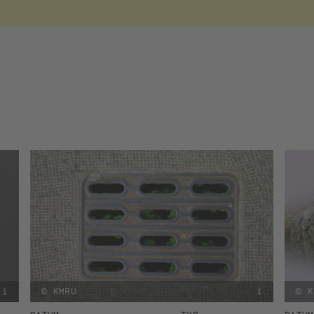
i
© KMRU
i
© K