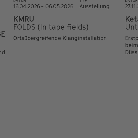
DATUM
TYP
DATUM
16.04.2026 - 06.05.2026
Ausstellung
27.11
KMRU
Ket
FOLDS (In tape fields)
Unt
GE
Ortsübergreifende Klanginstallation
Erst
beim
nd
Düss