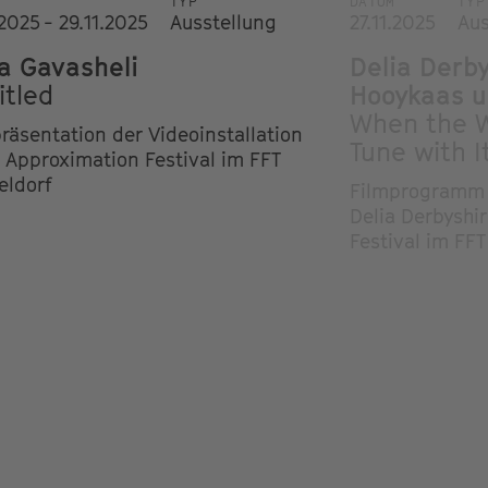
TYP
DATUM
TYP
.2025 - 29.11.2025
Ausstellung
27.11.2025
Aus
a Gavasheli
Delia Derb
itled
Hooykaas u
When the W
präsentation der Videoinstallation
Tune with I
 Approximation Festival im FFT
eldorf
Filmprogramm 
Delia Derbyshi
Festival im FFT