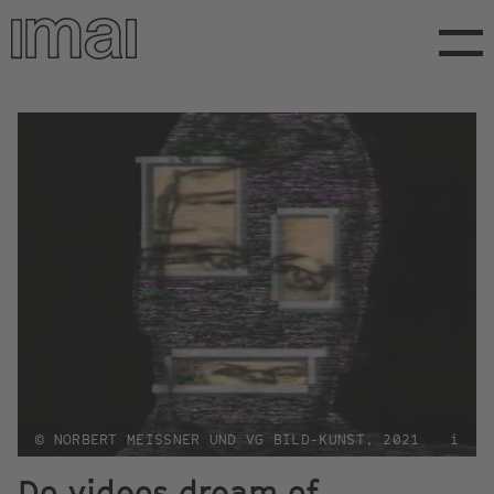
Direkt
zum
Inhalt
© NORBERT MEISSNER UND VG BILD-KUNST, 2021
i
Do videos dream of