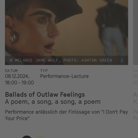
© MELANIE JAME WOLF, PHOTO: ASHTON GREEN
i
DATUM
TYP
D
08.12.2024,
Performance-Lecture
07
18:00 - 19:00
20
Ballads of Outlaw Feelings
A
A poem, a song, a song, a poem
K
Performance anlässlich der Finissage von "I Don't Pay
Pe
Your Price"
Pa