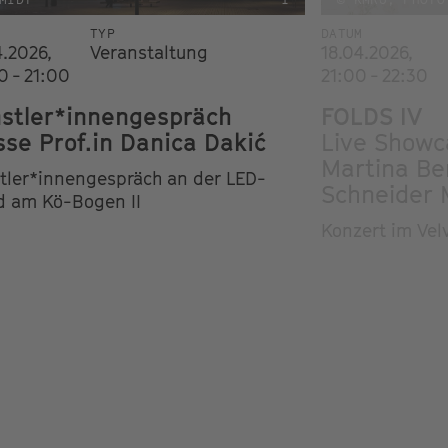
TYP
DATUM
4.2026,
Veranstaltung
18.04.2026,
0 - 21:00
21:00 - 22:30
stler*innengespräch
FOLDS IV
sse Prof.in Danica Dakić
Live Show
Martina Be
tler*innengespräch an der LED-
Schneider 
 am Kö-Bogen II
Konzert im Vel