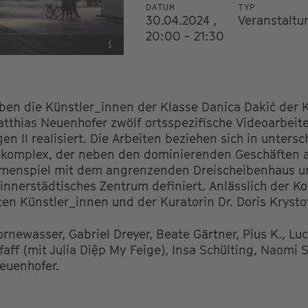
DATUM
TYP
30.04.2024 ,
Veranstaltu
20:00 - 21:30
i
aben die Künstler_innen der Klasse Danica Dakić der
thias Neuenhofer zwölf ortsspezifische Videoarbeite
 II realisiert. Die Arbeiten beziehen sich in untersc
komplex, der neben den dominierenden Geschäften a
menspiel mit dem angrenzenden Dreischeibenhaus u
innerstädtisches Zentrum definiert. Anlässlich der Ko
en Künstler_innen und der Kuratorin Dr. Doris Krystof
rnewasser, Gabriel Dreyer, Beate Gärtner, Pius K., Lu
aff (mit Julia Diệp My Feige), Insa Schülting, Naomi S
euenhofer.