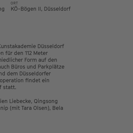
ORT
ng
KÖ-Bögen II, Düsseldorf
 Kunstakademie Düsseldorf
n für den 112 Meter
hiedlicher Form auf den
uch Büros und Parkplätze
nd dem Düsseldorfer
operation findet ein
 statt.
cien Liebecke, Qingsong
nip (mit Tara Olsen), Bela