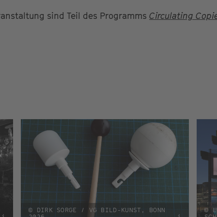
ranstaltung sind Teil des Programms
Circulating Copi
© DIRK SORGE / VG BILD-KUNST, BONN
© L
i
2026
i
SCH