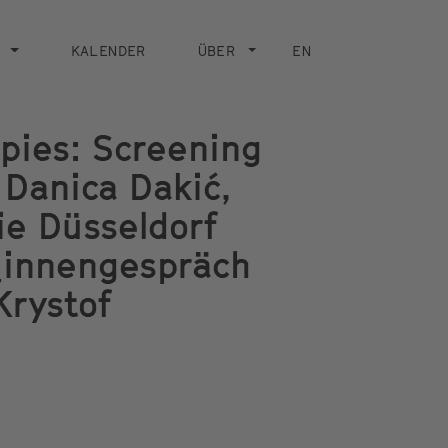
KALENDER
ÜBER
EN
opies: Screening
 Danica Dakić,
e Düsseldorf
_innengespräch
Krystof