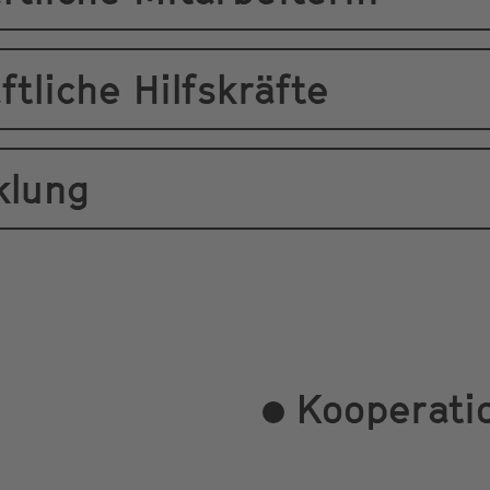
tliche Hilfskräfte
klung
Kooperatio