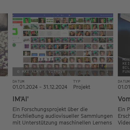
MON
KEI
BIL
© MAX ALMY / VITRIVR
i
FUN
DATUM
TYP
DATUM
01.01.2024 - 31.12.2024
Projekt
01.01
IM'AI'
Vom
Ein Forschungsprojekt über die
Ein P
Erschließung audiovisueller Sammlungen
Ersc
mit Unterstützung maschinellen Lernens
Vide