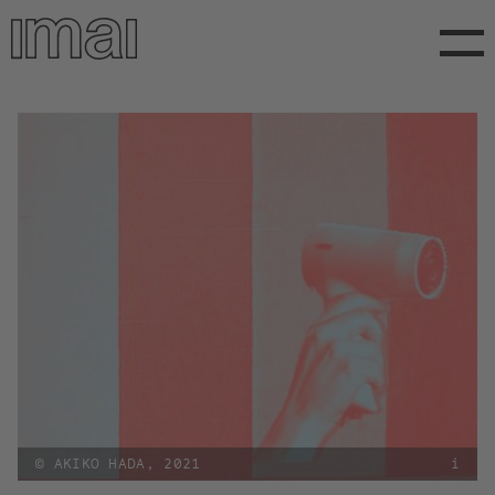
Direkt
zum
Inhalt
© AKIKO HADA, 2021
i