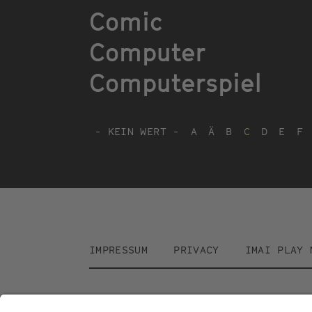
Comic
Computer
Computerspiel
- KEIN WERT -
A
Ä
B
C
D
E
F
Footer
IMPRESSUM
PRIVACY
IMAI PLAY 
menu