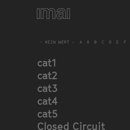
Direkt
zum
Inhalt
- KEIN WERT -
A
Ä
B
C
D
E
F
cat1
cat2
cat3
cat4
cat5
Closed Circuit