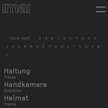
Direkt
zum
Inhalt
- KEIN WERT -
A
Ä
B
C
D
E
F
G
H
I
J
K
L
M
N
O
Ö
P
Q
R
S
T
U
Ü
V
W
Z
Haltung
Thema
Handkamera
Stilmittel
Heimat
Thema