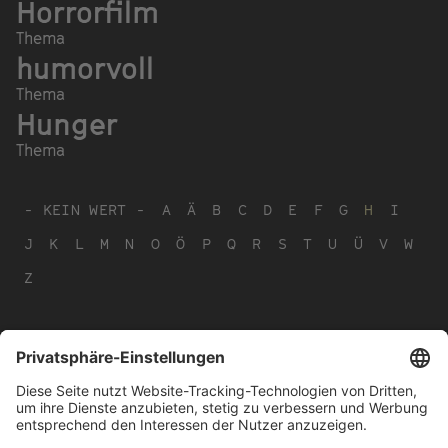
Horrorfilm
Thema
humorvoll
Thema
Hunger
Thema
- KEIN WERT -
A
Ä
B
C
D
E
F
G
H
I
J
K
L
M
N
O
Ö
P
Q
R
S
T
U
Ü
V
W
Z
Footer
IMPRESSUM
PRIVACY
menu