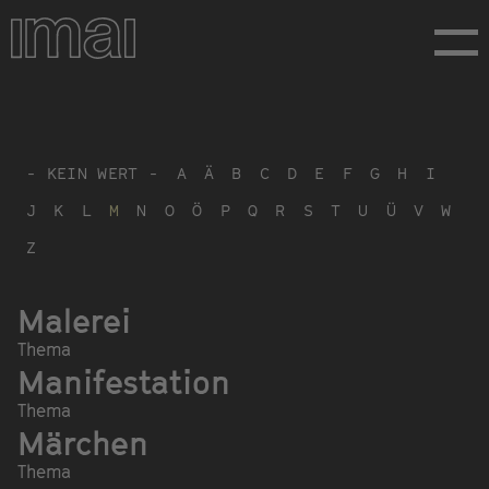
Direkt
zum
Inhalt
- KEIN WERT -
A
Ä
B
C
D
E
F
G
H
I
J
K
L
M
N
O
Ö
P
Q
R
S
T
U
Ü
V
W
Z
Malerei
Thema
Manifestation
Thema
Märchen
Thema