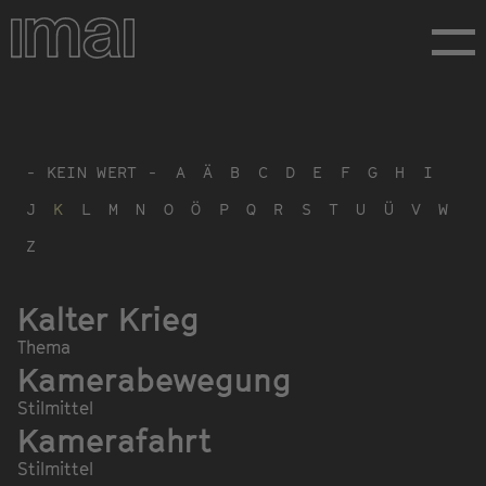
Direkt
zum
Inhalt
- KEIN WERT -
A
Ä
B
C
D
E
F
G
H
I
J
K
L
M
N
O
Ö
P
Q
R
S
T
U
Ü
V
W
Z
Kalter Krieg
Thema
Kamerabewegung
Stilmittel
Kamerafahrt
Stilmittel