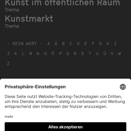
Kunst im öffentlichen Raum
Thema
Kunstmarkt
Thema
- KEIN WERT -
A
Ä
B
C
D
E
F
G
H
I
J
K
L
M
N
O
Ö
P
Q
R
S
T
U
Ü
V
W
Z
Footer
IMPRESSUM
PRIVACY
menu
IMAI PLAY NUTZUNGSBEDINGUNGEN
Social