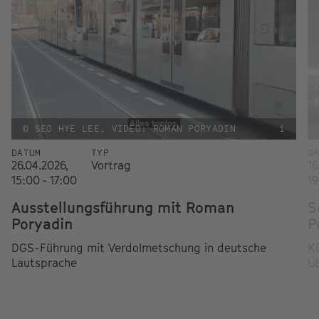
© SEO HYE LEE, VIDEO: ROMAN PORYADIN
i
DATUM
TYP
D
26.04.2026,
Vortrag
16
15:00 - 17:00
19
Ausstellungsführung mit Roman
S
Poryadin
P
DGS-Führung mit Verdolmetschung in deutsche
Kü
Lautsprache
Ü