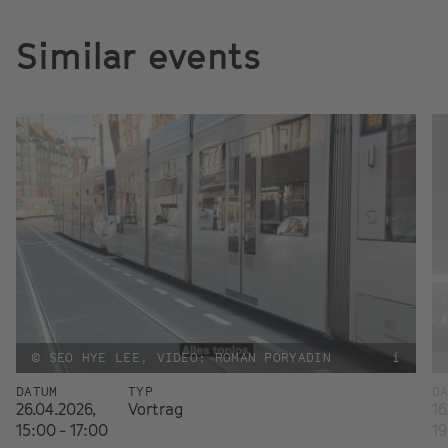
Similar events
© SEO HYE LEE, VIDEO: ROMAN PORYADIN
i
DATUM
TYP
D
26.04.2026,
Vortrag
16
15:00 - 17:00
19