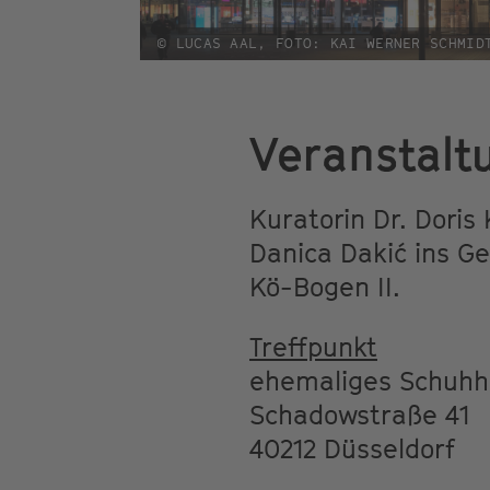
© LUCAS AAL, FOTO: KAI WERNER SCHMID
Veranstalt
Kuratorin Dr. Doris
Danica Dakić ins G
Kö-Bogen II.
Treffpunkt
ehemaliges Schuh
Schadowstraße 41
40212 Düsseldorf