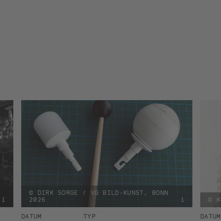
© DIRK SORGE / VG BILD-KUNST, BONN
i
2026
i
© K
DATUM
TYP
DATUM