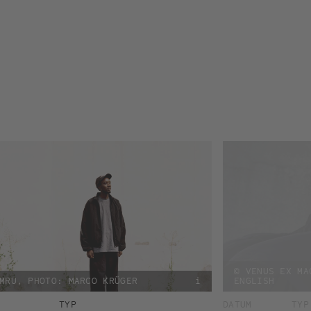
© VENUS EX MA
MRU, PHOTO: MARCO KRÜGER
i
ENGLISH
TYP
DATUM
TYP