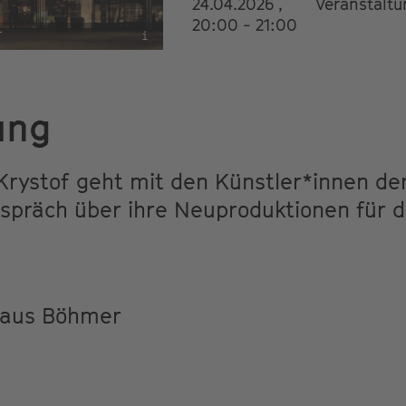
24.04.2026 ,
Veranstalt
20:00 - 21:00
T
i
ung
 Krystof geht mit den Künstler*innen­ de
espräch über ihre Neuproduktionen für
haus Böhmer