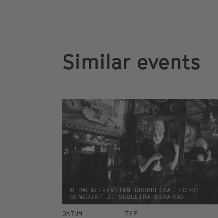
Similar events
© RAFAEL-EVITAN GROMBELKA, FOTO:
BENEDIKT J. SEQUEIRA GERARDO
DATUM
TYP