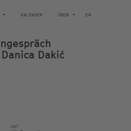
KALENDER
ÜBER
EN
engespräch
n Danica Dakić
ORT