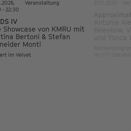
.2026,
Veranstaltung
27.11.2025
Ver
 - 22:30
Approximat
DS IV
Antonia Ale
e Showcase von KMRU mit
Beeskow, V
tina Bertoni & Stefan
und Yonca Y
neider Monti
Konzertprogra
ert im Velvet
im FFT Düsseld