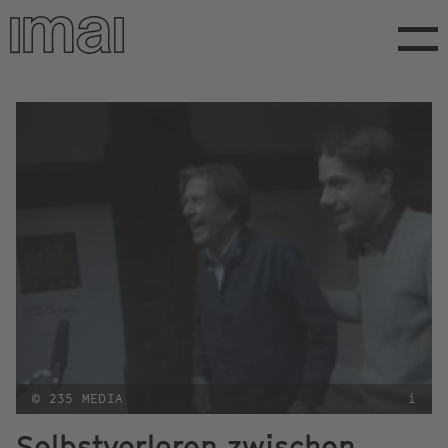
Direkt
zum
Inhalt
© 235 MEDIA
i
Selbstverloren zwischen