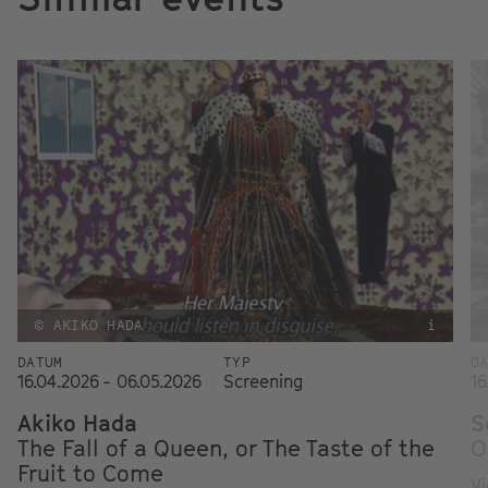
© AKIKO HADA
i
DATUM
TYP
D
16.04.2026 - 06.05.2026
Screening
16
Akiko Hada
S
The Fall of a Queen, or The Taste of the
O
Fruit to Come
Vi