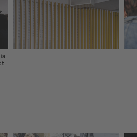
ia
dt