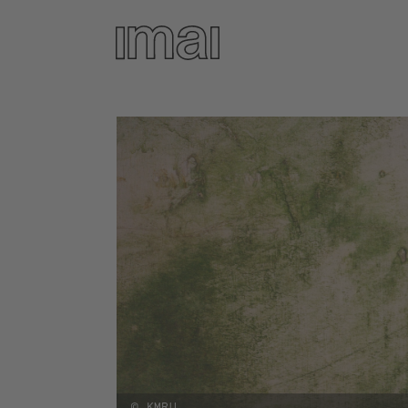
Direkt
zum
Inhalt
© KMRU