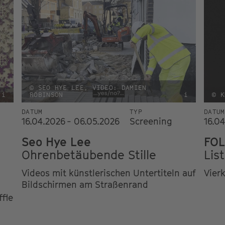
© SEO HYE LEE, VIDEO: DAMIEN
i
ROBINSON
i
© K
DATUM
TYP
DATUM
16.04.2026 - 06.05.2026
Screening
16.0
Seo Hye Lee
FOL
Ohrenbetäubende Stille
Lis
Videos mit künstlerischen Untertiteln auf
Vier
Bildschirmen am Straßenrand
ffle