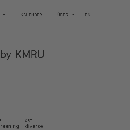
KALENDER
ÜBER
EN
s by KMRU
P
ORT
creening
diverse