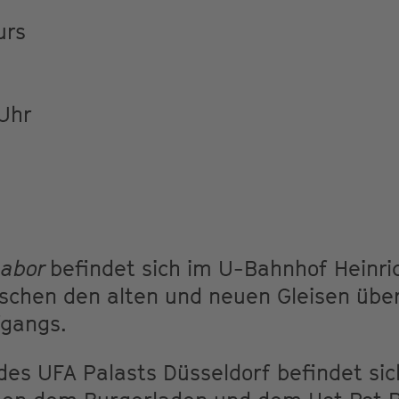
urs
 Uhr
Labor
befindet sich im U-Bahnhof Heinri
chen den alten und neuen Gleisen übe
fgangs.
es UFA Palasts Düsseldorf befindet sic