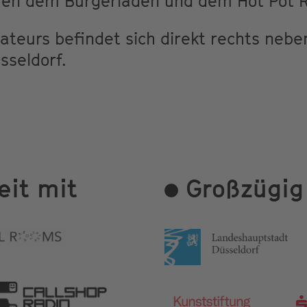
hen dem Burgerladen und dem Hot Pot 
ateurs befindet sich direkt rechts neb
sseldorf.
it mit
Großzügig 