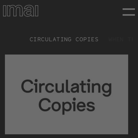
Direkt
zum
Inhalt
Timeline
CIRCULATING COPIES
WHEN TH