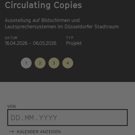
Circulating Copies
W
T
Ausstellung auf Bildschirmen und
Lautsprechersystemen im Düsseldorfer Stadtraum
G
wi
DATUM
TYP
el
16.04.2026 - 06.05.2026
Projekt
D
18
1
2
3
4
VON
KALENDER ANZEIGEN