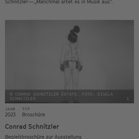
Schnitzler—„Manchmal artet es in Musik aus”.
© CONRAD SCHNITZLER ESTATE, FOTO: GISELA
SCHNITZLER
i
JAHR
TYP
2023
Broschüre
Conrad Schnitzler
Begleitbroschüre zur Ausstellung