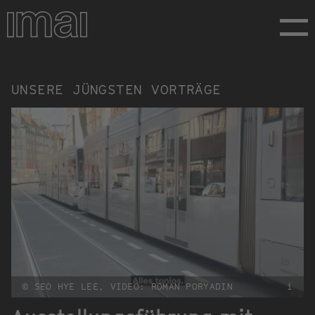
Direkt
zum
Inhalt
Vorträge
UNSERE JÜNGSTEN VORTRÄGE
© SEO HYE LEE, VIDEO: ROMAN PORYADIN
i