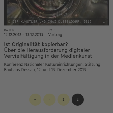
© DER KÜNSTLER UND IMAI DÜSSELDORF, 2013
i
DATUM
TYP
12.12.2013 - 13.12.2013
Vortrag
Ist Originalität kopierbar?
Über die Herausforderung digitaler
Vervielfältigung in der Medienkunst
Konferenz Nationaler Kultureinrichtungen, Stiftung
Bauhaus Dessau, 12. und 13. Dezember 2013
ERSTE
«
VORHERIGE
‹
SEITE
1
AKTUELLE
2
SEITE
SEITE
SEITE