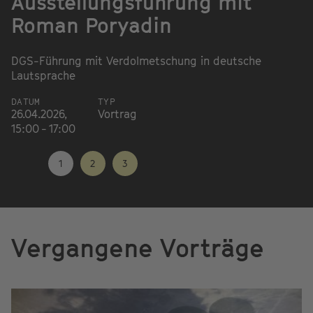
Ausstellungsführung mit
S
Roman Poryadin
R
DGS-Führung mit Verdolmetschung in deutsche
Lautsprache
Kü
Ü
DATUM
TYP
26.04.2026,
Vortrag
D
15:00 - 17:00
16
19
1
2
3
Vergangene Vorträge