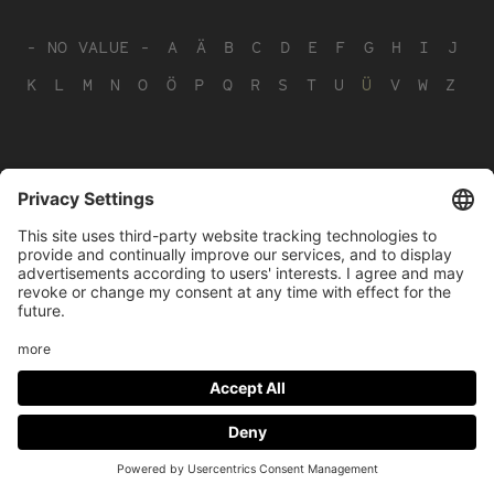
- NO VALUE -
A
Ä
B
C
D
E
F
G
H
I
J
K
L
M
N
O
Ö
P
Q
R
S
T
U
Ü
V
W
Z
Footer
LEGAL NOTICE
PRIVACY
menu
IMAI PLAY CONDITIONS OF USE
Social
FACEBOOK
INSTAGRAM
Media