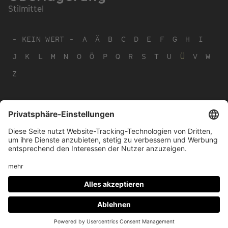
Stilmittel
- KEIN WERT -
A
Ä
B
C
D
E
F
G
H
I
J
K
L
M
N
O
Ö
P
Q
R
S
T
U
Ü
V
W
Z
Footer
IMPRESSUM
PRIVACY
menu
IMAI PLAY NUTZUNGSBEDINGUNGEN
Social
FACEBOOK
INSTAGRAM
Media