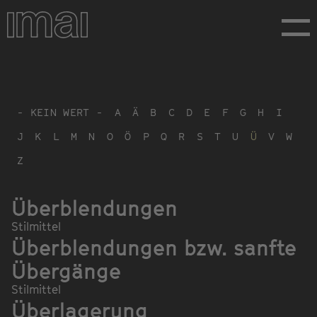
Direkt
zum
Inhalt
- KEIN WERT -
A
Ä
B
C
D
E
F
G
H
I
J
K
L
M
N
O
Ö
P
Q
R
S
T
U
Ü
V
W
Z
Überblendungen
Stilmittel
Überblendungen bzw. sanfte
Übergänge
Stilmittel
Überlagerung