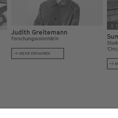
© S
Judith Greitemann
Sum
Forschungsvolontärin
Stud
'Circ
MEHR ERFAHREN
M