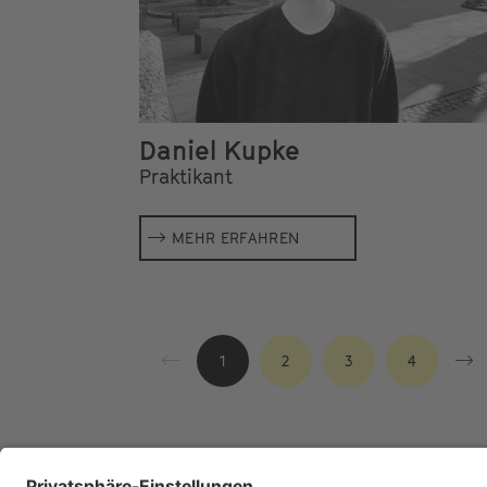
Daniel Kupke
Praktikant
MEHR ERFAHREN
1
2
3
4