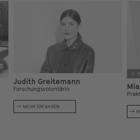
© M
Judith Greitemann
Mia
Forschungsvolontärin
Prak
MEHR ERFAHREN
M