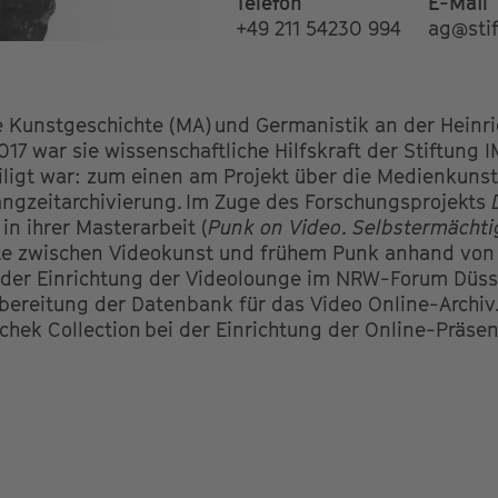
Telefon
E-Mail
+49 211 54230 994
ag@sti
e Kunstgeschichte (MA) und Germanistik an der Heinr
17 war sie wissenschaftliche Hilfskraft der Stiftung IM
ligt war:
zum einen am Projekt über die Medienkuns
angzeitarchivierung. Im Zuge des Forschungsprojekts
in ihrer Masterarbeit (
Punk on Video. Selbstermächti
kte zwischen Videokunst und frühem Punk anhand von
ei der Einrichtung der Videolounge im NRW-Forum Düsse
fbereitung der Datenbank für das Video Online-Archiv.
oschek Collection bei der Einrichtung der Online-Präs