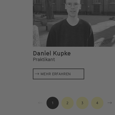
Daniel Kupke
Praktikant
MEHR ERFAHREN
1
2
3
4