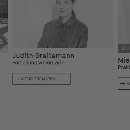
© M
Judith Greitemann
Mia
Forschungsvolontärin
Prak
MEHR ERFAHREN
M