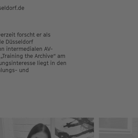
eldorf.de
rzeit forscht er als
le Düsseldorf
von intermedialen AV-
 „Training the Archive“ am
ngsinteresse liegt in den
mlungs- und