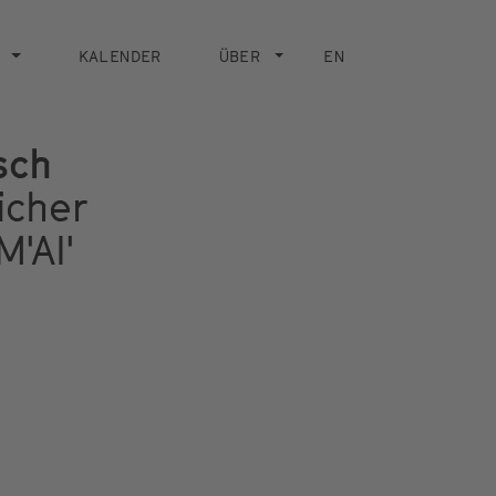
KALENDER
ÜBER
EN
sch
icher
M'AI'