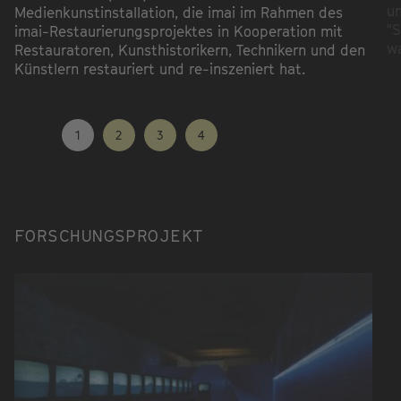
un
Medienkunstinstallation, die imai im Rahmen des
"S
imai-Restaurierungsprojektes in Kooperation mit
wa
Restauratoren, Kunsthistorikern, Technikern und den
Künstlern restauriert und re-inszeniert hat.
1
2
3
4
FORSCHUNGSPROJEKT