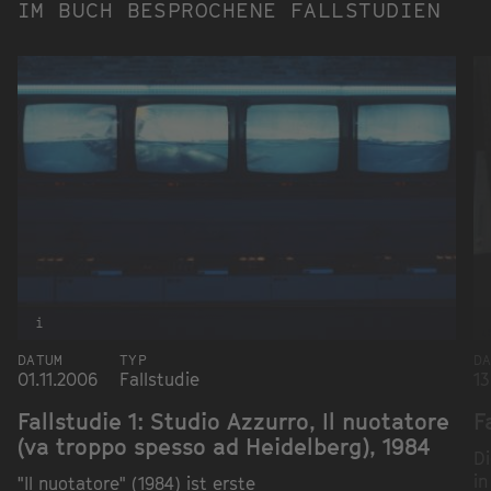
IM BUCH BESPROCHENE FALLSTUDIEN
i
DATUM
TYP
D
01.11.2006
Fallstudie
13
Fallstudie 1: Studio Azzurro, Il nuotatore
F
(va troppo spesso ad Heidelberg), 1984
Di
in
"Il nuotatore" (1984) ist erste