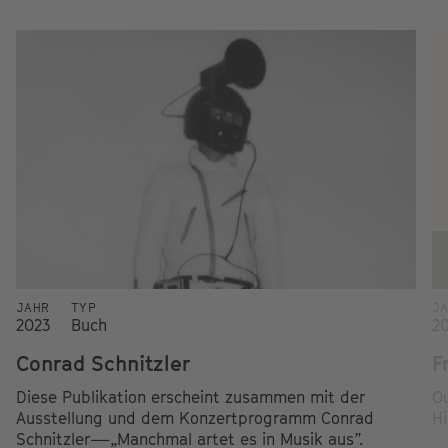
JAHR
TYP
J
2023
Buch
2
Conrad Schnitzler
F
Diese Publikation erscheint zusammen mit der
Ou
Ausstellung und dem Konzertprogramm Conrad
Hi
Schnitzler—„Manchmal artet es in Musik aus”.