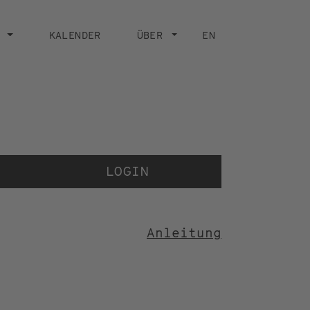
KALENDER
ÜBER
EN
Der V
der 
LOGIN
Anleitung