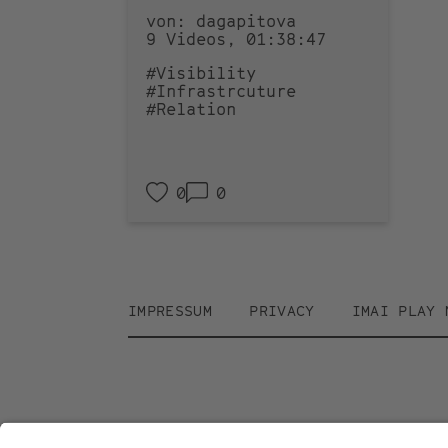
von: dagapitova
9 Videos, 01:38:47
#Visibility
#Infrastrcuture
#Relation
0
0
Footer
IMPRESSUM
PRIVACY
IMAI PLAY 
menu