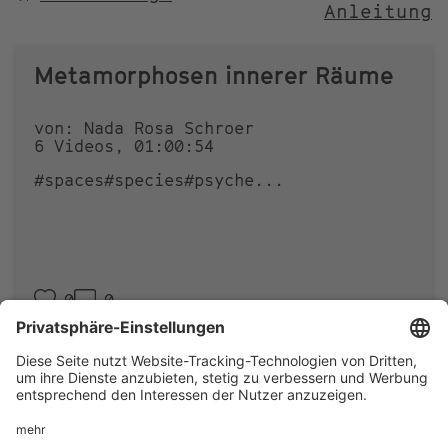
Anleitung
NACH
Metamorphosen innerer Räume
von: Nada Rosa Schroer
6 Videos, 01:00:54
#spaces
#species
#psyche
...
0
0
Footer
IMPRESSUM
PRIVACY
menu
IMAI PLAY NUTZUNGSBEDINGUNGEN