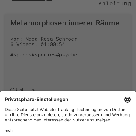
Anleitung
NACH
Metamorphosen innerer Räume
von: Nada Rosa Schroer
6 Videos, 01:00:54
#spaces
#species
#psyche
...
0
0
Footer
IMPRESSUM
PRIVACY
menu
IMAI PLAY NUTZUNGSBEDINGUNGEN