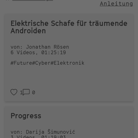
Anleitung
NACH
Elektrische Schafe für träumende
Androiden
von: Jonathan Rösen
6 Videos, 01:25:19
#Future
#Cyber
#Elektronik
1
0
Progress
von: Darija Šimunović
3 Videos, 01:19:03