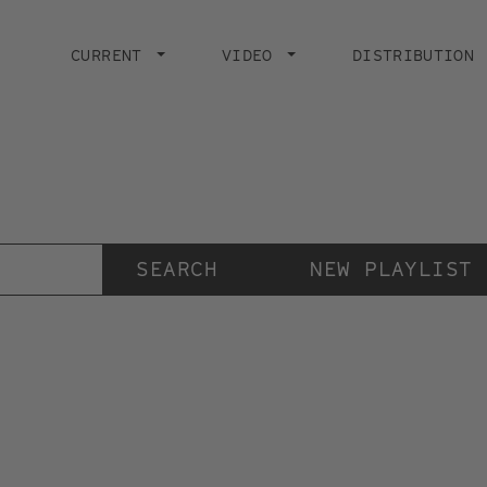
Main
navigation
CURRENT
VIDEO
DISTRIBUTION
Der Videokunstkanal
der Stiftung IMAI
NEW PLAYLIST