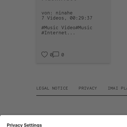
von: ninahe
7 Videos, 00:29:37
#Music Video
#Music
#Internet
...
0
0
Footer
LEGAL NOTICE
PRIVACY
IMAI PL
menu