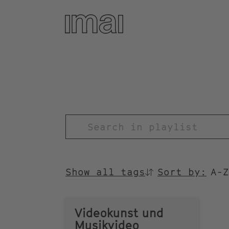
Skip
to
main
content
TITEL
Show all tags
Sort by:
SORTIEREN
NACH
Videokunst und
Musikvideo