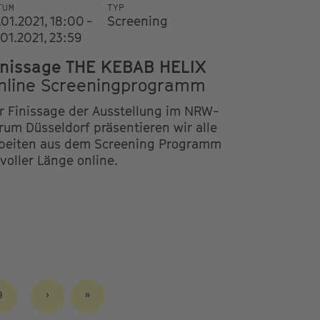
TUM
TYP
.01.2021, 18:00 -
Screening
.01.2021, 23:59
inissage THE KEBAB HELIX
nline Screeningprogramm
r Finissage der Ausstellung im NRW-
rum Düsseldorf präsentieren wir alle
beiten aus dem Screening Programm
 voller Länge online.
SEITE
9
NÄCHSTE
›
LETZTE
»
SEITE
SEITE