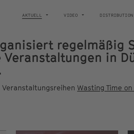
Main
navigation
AKTUELL
CURRENT PAGE
VIDEO
DISTRIBUTION
rganisiert regelmäßig 
 Veranstaltungen in Dü
.
n Veranstaltungsreihen
Wasting Time on 