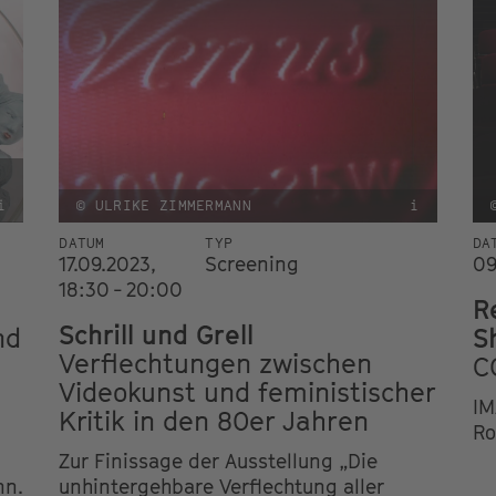
i
© ULRIKE ZIMMERMANN
i
DATUM
TYP
DA
17.09.2023,
Screening
09
18:30 - 20:00
R
Schrill und Grell
nd
S
Verflechtungen zwischen
C
Videokunst und feministischer
IM
Kritik in den 80er Jahren
Ro
Zur Finissage der Ausstellung „Die
nn.
unhintergehbare Verflechtung aller