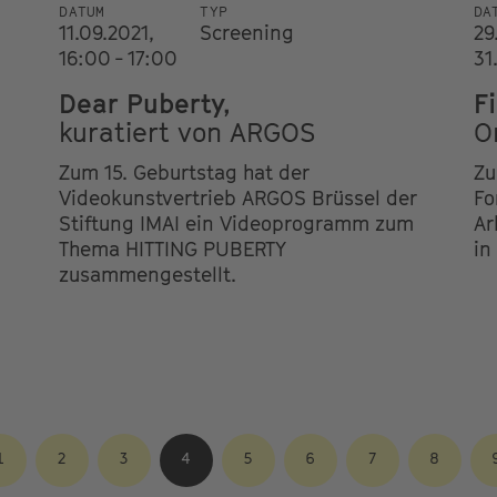
DATUM
TYP
DA
11.09.2021,
Screening
29
16:00 - 17:00
31
Dear Puberty,
F
kuratiert von ARGOS
O
Zum 15. Geburtstag hat der
Zu
Videokunstvertrieb ARGOS Brüssel der
Fo
Stiftung IMAI ein Videoprogramm zum
Ar
Thema HITTING PUBERTY
in
zusammengestellt.
GE
SEITE
1
SEITE
2
SEITE
3
AKTUELLE
4
SEITE
5
SEITE
6
SEITE
7
SEITE
8
SEITE