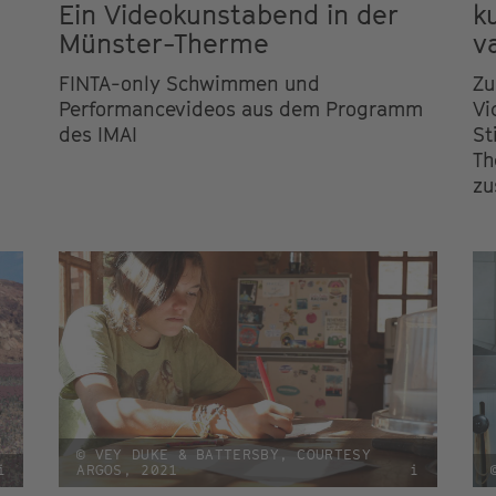
Ein Videokunstabend in der
k
Münster-Therme
v
FINTA-only Schwimmen und
Zu
Performancevideos aus dem Programm
Vi
des IMAI
St
Th
zu
© VEY DUKE & BATTERSBY, COURTESY
i
ARGOS, 2021
i