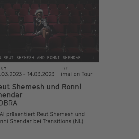
© REUT SHEMESH AND RONNI SHENDAR
i
TUM
TYP
.03.2023 - 14.03.2023
imai on Tour
eut Shemesh und Ronni
hendar
OBRA
AI präsentiert Reut Shemesh und
nni Shendar bei Transitions (NL)