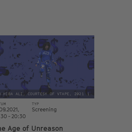
© HIBA ALI, COURTESY OF VTAPE, 2021
i
TUM
TYP
.09.2021,
Screening
:30 - 20:30
he Age of Unreason