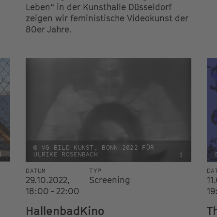
Leben“ in der Kunsthalle Düsseldorf
zeigen wir feministische Videokunst der
80er Jahre.
© VG BILD-KUNST, BONN 2022 FÜR
i
ULRIKE ROSENBACH
i
DATUM
TYP
DA
29.10.2022,
Screening
11
18:00 - 22:00
19
HallenbadKino
T