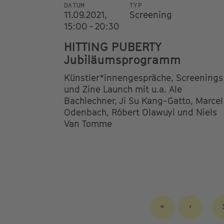
DATUM
TYP
11.09.2021,
Screening
15:00 - 20:30
HITTING PUBERTY
Jubiläumsprogramm
Künstler*innengespräche, Screenings
und Zine Launch mit u.a. Ale
Bachlechner, Ji Su Kang-Gatto, Marcel
Odenbach, Róbert Olawuyi und Niels
Van Tomme
ERSTE
«
VORHERI
‹
SEITE
SEITE