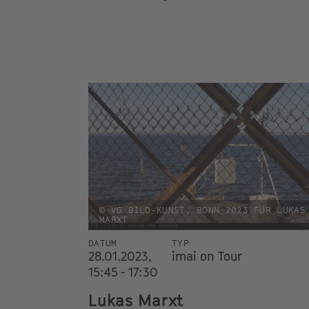
© VG BILD-KUNST, BONN 2023 FÜR LUKAS
MARXT
DATUM
TYP
28.01.2023,
imai on Tour
15:45 - 17:30
Lukas Marxt