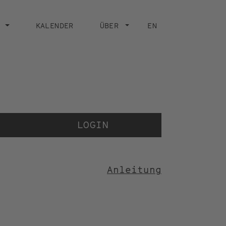
KALENDER
ÜBER
EN
Der V
der 
LOGIN
Anleitung