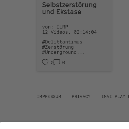
Selbstzerstörung
und Ekstase
von: ILRP
12 Videos, 02:14:04
#Delittantimus
#Zerstörung
#Underground
...
0
0
Footer
IMPRESSUM
PRIVACY
IMAI PLAY 
menu